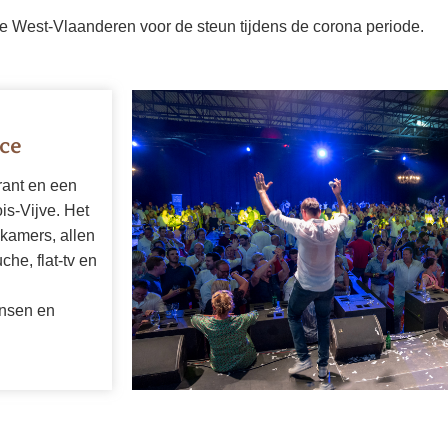
e West-Vlaanderen voor de steun tijdens de corona periode.
ace
rant en een
ois-Vijve. Het
 kamers, allen
he, flat-tv en
nsen en