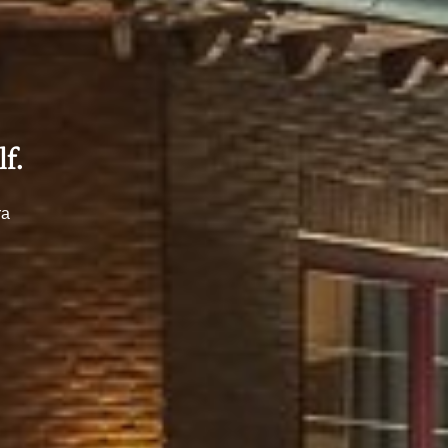
f.
ra