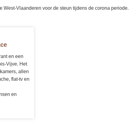
e West-Vlaanderen voor de steun tijdens de corona periode.
ace
rant en een
ois-Vijve. Het
 kamers, allen
he, flat-tv en
nsen en