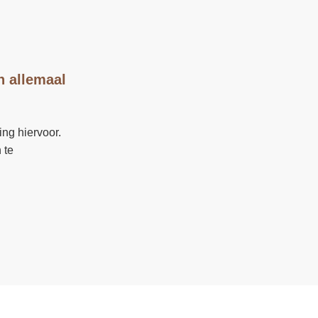
n allemaal
ing hiervoor.
 te